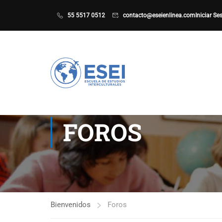
55 5517 0512
contacto@eseienlinea.com
Iniciar Se
FOROS
Bienvenidos
Foros