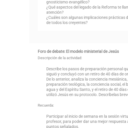
gnosticismo evangélico?
¿Qué aspectos del legado de la Reforma te ll
atención?
¿Cuáles son algunas implicaciones prácticas d
de todos los creyentes?
Foro de debate: El modelo ministerial de Jesús
Descripción de la actividad:
Describe los pasos de preparación personal q
siguió y concluyó con un retiro de 40 días de o
De lo anterior, analiza la conciencia mesiánica,
preparación teológica, la conciencia social, el
agua y del Espíritu Santo, y el retiro de 40 día
utilizó Jesús en su protocolo. Descríbelas bre
Recuerda:
Participar al inicio de semana en la sesión virtu
profesor, para poder dar una mejor respuesta 
puntos señalados.