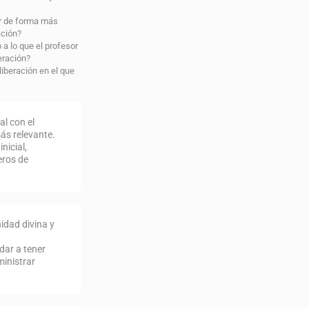
r de forma más
ación?
a lo que el profesor
eración?
liberación en el que
al con el
ás relevante.
nicial,
eros de
nidad divina y
dar a tener
ministrar