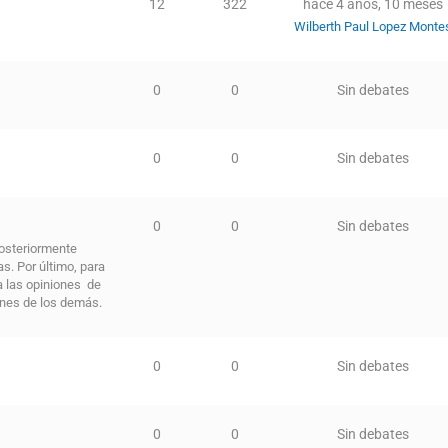
12
322
hace 4 años, 10 meses
Wilberth Paul Lopez Monte
0
0
Sin debates
0
0
Sin debates
0
0
Sin debates
Posteriormente
s. Por último, para
a las opiniones de
ones de los demás.
0
0
Sin debates
0
0
Sin debates