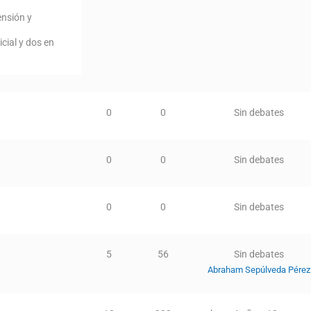
ensión y
icial y dos en
0
0
Sin debates
0
0
Sin debates
0
0
Sin debates
5
56
Sin debates
Abraham Sepúlveda Pérez