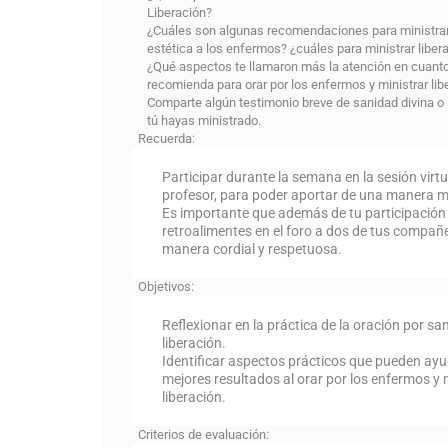
Liberación?
¿Cuáles son algunas recomendaciones para ministra
estética a los enfermos? ¿cuáles para ministrar liber
¿Qué aspectos te llamaron más la atención en cuanto 
recomienda para orar por los enfermos y ministrar lib
Comparte algún testimonio breve de sanidad divina o 
tú hayas ministrado.
Recuerda:
Participar durante la semana en la sesión virtu
profesor, para poder aportar de una manera m
Es importante que además de tu participación i
retroalimentes en el foro a dos de tus compañ
manera cordial y respetuosa.
Objetivos:
Reflexionar en la práctica de la oración por sa
liberación.
Identificar aspectos prácticos que pueden ayu
mejores resultados al orar por los enfermos y 
liberación.
Criterios de evaluación: