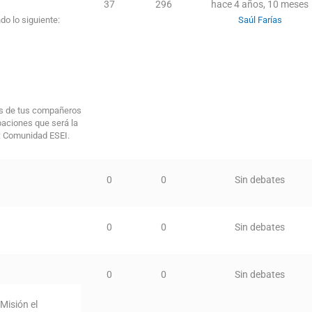
37
296
hace 4 años, 10 meses
do lo siguiente:
Saúl Farías
os de tus compañeros
paciones que será la
o: Comunidad ESEI.
0
0
Sin debates
0
0
Sin debates
0
0
Sin debates
Misión el