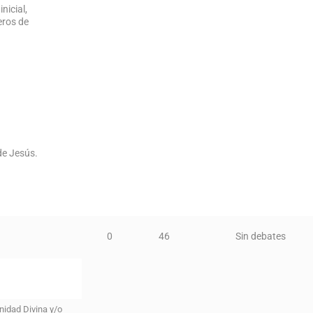
nicial,
eros de
de Jesús.
0
46
Sin debates
nidad Divina y/o