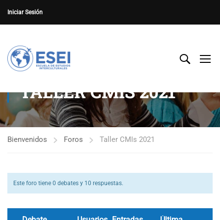
Iniciar Sesión
TALLER CMIS 2021
Bienvenidos
Foros
Taller CMIs 2021
Este foro tiene 0 debates y 10 respuestas.
Debate
Usuarios
Entradas
Última