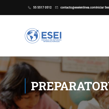
55 5517 0512
contacto@eseienlinea.com
Iniciar Se
PREPARATOR