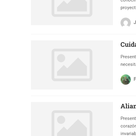
conocim
proyect
J
Cuid
Present
necesit
F
Alia
Present
corazón
invaria