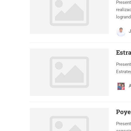
Present
realiza
logrand
J
Estr
Present
Estrate
A
Poye
Present