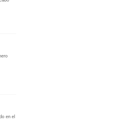
 cabo
nero
do en el