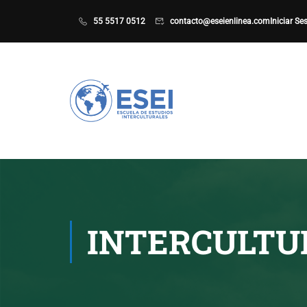
55 5517 0512
contacto@eseienlinea.com
Iniciar Se
INTERCULTU