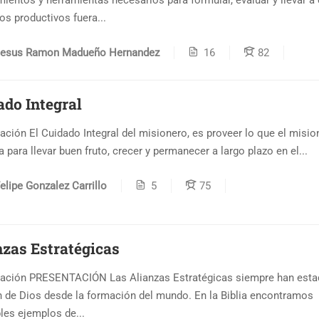
ientos y herramientas necesarios para formular, evaluar y llevar a
os productivos fuera...
esus Ramon Madueño Hernandez
16
82
ado Integral
ación El Cuidado Integral del misionero, es proveer lo que el misio
a para llevar buen fruto, crecer y permanecer a largo plazo en el...
elipe Gonzalez Carrillo
5
75
nzas Estratégicas
ación PRESENTACIÓN Las Alianzas Estratégicas siempre han esta
 de Dios desde la formación del mundo. En la Biblia encontramos
bles ejemplos de...