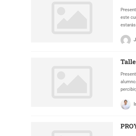
Present
este c
estarás.
J
Tall
Present
alumno,
percibi
I
PRO