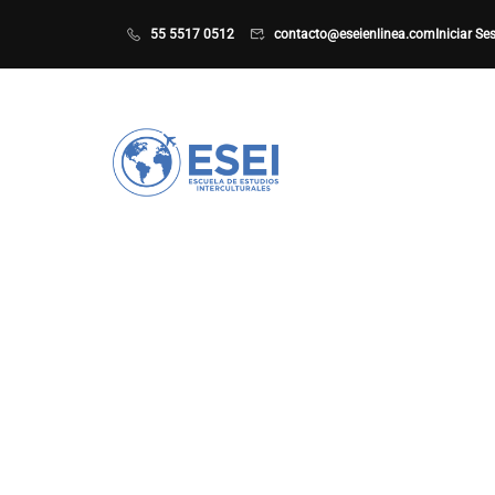
55 5517 0512
contacto@eseienlinea.com
Iniciar Se