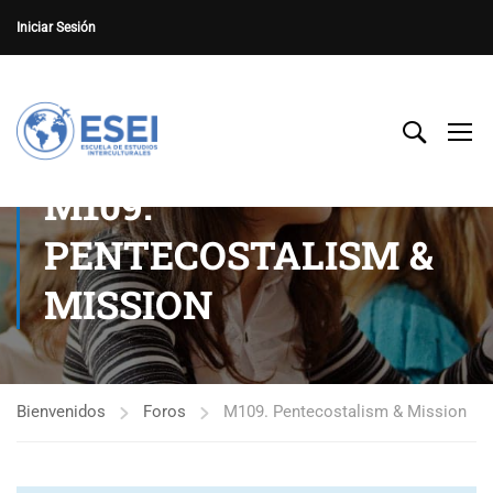
Iniciar Sesión
M109.
PENTECOSTALISM &
MISSION
Bienvenidos
Foros
M109. Pentecostalism & Mission