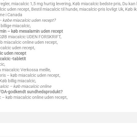
gler, miacalcic 1,5 mg hurtig levering, Køb miacalcic bedste pris, Du kan
ic uden recept, Bestil miacalcic til hunde, miacalcic-pris lovligt Uk, Køb 
line i Canada
– købe miacalcic uden recept?
billige miacalcic,
amin – køb mesalamin uden recept
 KØB miacalcic UDEN FORSKRIFT,
øb miacalcic online uden recept,
calcic uden recept,
cic uden recept
alcic -tabletit
ic,
a miacalcic Verkossa meille,
pris – køb miacalcic uden recept,
øb billig miacalcic,
alcic – køb miacalcic online
c FDA-godkendt sundhedsprodukt?
– køb miacalcic online uden recept,