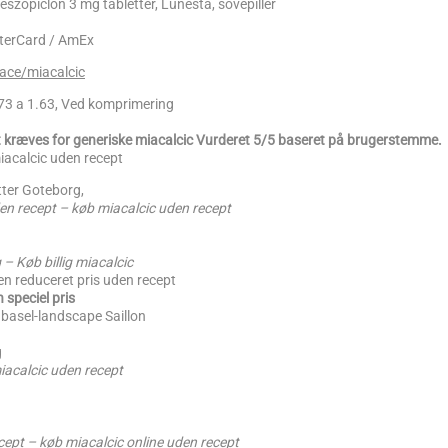
eszopiclon 3 mg tabletter, Lunesta, sovepiller
sterCard / AmEx
ace/miacalcic
0.73 a 1.63, Ved komprimering
t kræves for generiske miacalcic Vurderet 5/5 baseret på brugerstemme.
iacalcic uden recept
tter Goteborg,
en recept – køb miacalcic uden recept
 – Køb billig miacalcic
en reduceret pris uden recept
n speciel pris
 basel-landscape Saillon
g
iacalcic uden recept
cept – køb miacalcic online uden recept