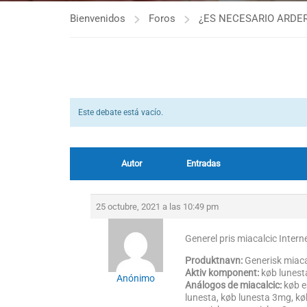
Bienvenidos
Foros
¿ES NECESARIO ARDER
Este debate está vacío.
Autor
Entradas
25 octubre, 2021 a las 10:49 pm
Generel pris miacalcic Intern
Produktnavn:
Generisk miaca
Aktiv komponent:
køb lunest
Anónimo
Análogos de miacalcic:
køb e
lunesta, køb lunesta 3mg, køb