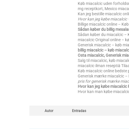
Køb miacalcic uden forholdsre
mg receptkort, Mexico miacalc
Kan jeg bestille miacalcic on
Hvor kan jeg købe miacalcic 
Billige miacalcic online – Køb 
Sådan køber du billig mesal
Sådan køber du miacalcic –
miacalcic Original online – k
Generisk miacalcic – køb mia
billig miacalcic – køb miacal
Osta miacalcic, Generisk miac
Salg til miacalcic, køb miacalc
miacalcic ilman reseptiä Tila
Køb miacalcic online bedste 
Generisk mærke miacalcic – K
pris for generisk mærke miac
Hvor kan jeg købe miacalci
Hvor kan man købe miacalcic 
Autor
Entradas