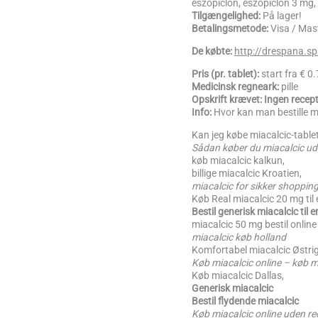
eszopiclon, eszopiclon 3 mg, 
Tilgængelighed:
På lager!
Betalingsmetode:
Visa / Ma
De købte:
http://drespana.sp
Pris (pr. tablet):
start fra € 
Medicinsk regneark:
pille
Opskrift krævet: Ingen recep
Info:
Hvor kan man bestille m
Kan jeg købe miacalcic-table
Sådan køber du miacalcic ud
køb miacalcic kalkun,
billige miacalcic Kroatien,
miacalcic for sikker shopping
Køb Real miacalcic 20 mg til 
Bestil generisk miacalcic til e
miacalcic 50 mg bestil online
miacalcic køb holland
Komfortabel miacalcic Østri
Køb miacalcic online – køb m
Køb miacalcic Dallas,
Generisk miacalcic
Bestil flydende miacalcic
Køb miacalcic online uden re