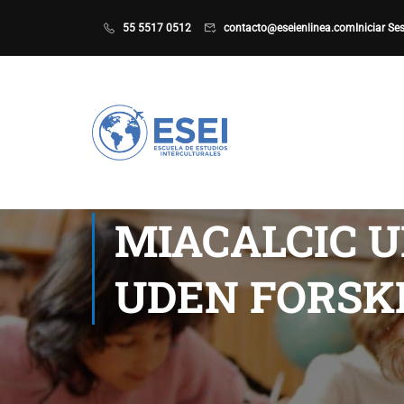
55 5517 0512
contacto@eseienlinea.com
Iniciar Se
MIACALCIC U
UDEN FORSK