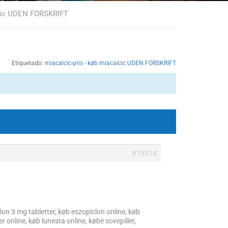
lcic UDEN FORSKRIFT
Etiquetado:
miacalcic-pris - køb miacalcic UDEN FORSKRIFT
#19814
on 3 mg tabletter, køb eszopiclon online, køb
 online, køb lunesta online, købe sovepiller,