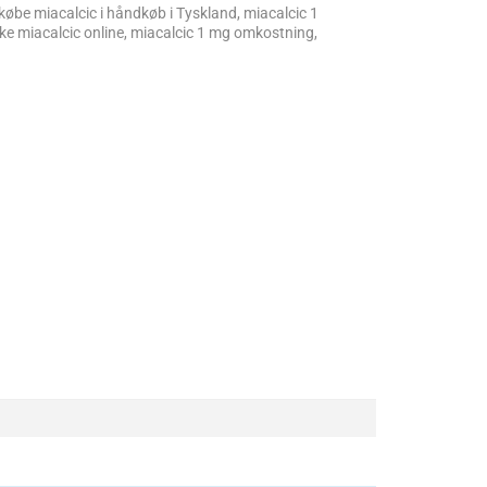
 købe miacalcic i håndkøb i Tyskland, miacalcic 1
ikke miacalcic online, miacalcic 1 mg omkostning,