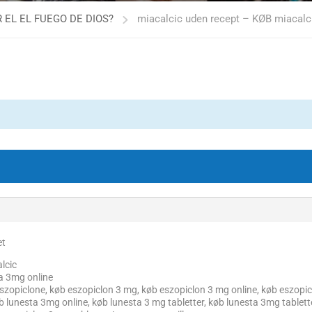
 EL EL FUEGO DE DIOS?
miacalcic uden recept – KØB miaca
et
lcic
a 3mg online
szopiclone, køb eszopiclon 3 mg, køb eszopiclon 3 mg online, køb eszopicl
 lunesta 3mg online, køb lunesta 3 mg tabletter, køb lunesta 3mg tabletter