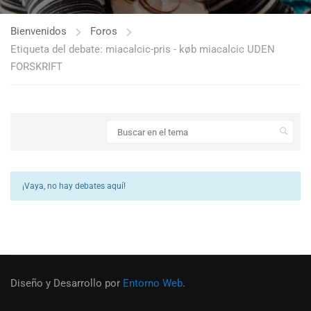
Bienvenidos
Foros
Etiqueta del debate: miacalcic-pris - køb miacalcic UDEN
FORSKRIFT
¡Vaya, no hay debates aquí!
Diseño y Desarrollo por
Entorno Web
.