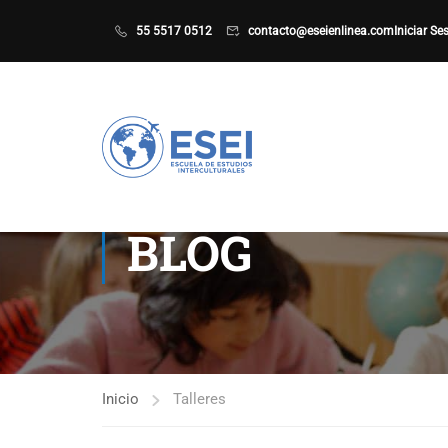
55 5517 0512
contacto@eseienlinea.com
Iniciar Se
BLOG
Inicio
Talleres