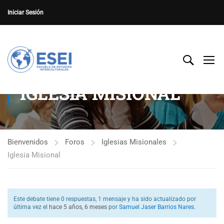
Iniciar Sesión
IGLESIA MISIONAL
Bienvenidos
Foros
Iglesias Misionales
Iglesia Misional
Este debate tiene 0 respuestas, 1 mensaje y ha sido actualizado por
última vez el
hace 5 años, 6 meses
por
Samuel Jaser Barrios Nares
.