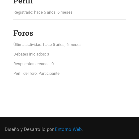
Perfil
Registrado: hace 5 años, 6 meses
Foros
Última actividad: hace 5 años, 6 meses
Debates iniciados: 3
Respuestas creadas: 0
Perfil del foro: Participante
Diseño y Desarrollo por
Entorno Web
.