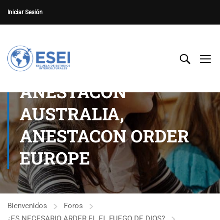
Iniciar Sesión
ANESTACON
AUSTRALIA,
ANESTACON ORDER
EUROPE
Bienvenidos
Foros
¿ES NECESARIO ARDER EL EL FUEGO DE DIOS?