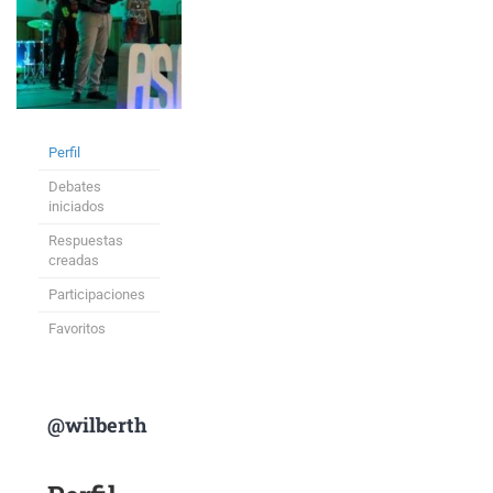
Perfil
Debates
iniciados
Respuestas
creadas
Participaciones
Favoritos
@wilberth