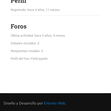
Perfil
Registrado: hace 4 años, 11 meses
Foros
Última actividad: hace 3 años, 5 meses
Debates iniciados: 3
Respuestas creadas: 3
Perfil del foro: Participante
Diseño y Desarrollo por
Entorno Web
.