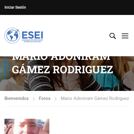
Iniciar Sesión
MARIO ADONIRAM
GÁMEZ RODRIGUEZ
Bienvenidos
Foros
Mario Adoniram Gámez Rodriguez