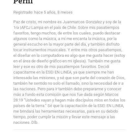
Perfil
Registrado: hace 5 años, 8 meses
Paz de cristo, mi nombre es Juanmarcos Gonzalez y soy de la
1ra IAFCJ Lampa en el país de Chile. Sobre mis pasatiempos
favoritos, tengo muchos, de entre los cuales, puedo destacar
algunos como la música, a mí me encanta la música, por la
general escucho en la mayor parte del día, y también disfruto
tocar instrumentos musicales. Y entre mis otros pasatiempos,
el diseñar en la computadora es algo que me gusta hacer (estoy
en el área de diseño gráfico en mi iglesia). También me gusta
leer y ese es otro de mis pasatiempos favoritos. Decidí
capacitarme en la ESEI EN LINEA, ya que siempre me han
interesado las misiones, y sé que son parte del corazón de Dios,
también he sentido no solo el llamado, sino la necesidad de ir a
las naciones. Pero para ir también debo prepararme y conocer
más a fondo esta comisión que nos fue dada según Marcos
28:19 “Ustedes vayan y hagan más discípulos míos en todos los
países de la tierra.” Sé que la capacitación de la ESEI EN LINEA,
me brindará las herramientas necesarias, para en su debido
tiempo, poder cumplir la misión y llevar este mensaje a las
naciones. Dlb.