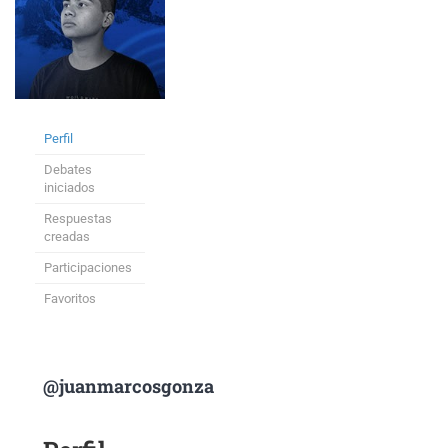
Perfil
Debates
iniciados
Respuestas
creadas
Participaciones
Favoritos
@juanmarcosgonza