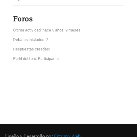
Foros
Última actividad: hace 5 años, 9 meses
Debates iniciados: 2
Respuestas creadas: 1
Perfil del foro: Participante
Diseño y Desarrollo por
Entorno Web
.