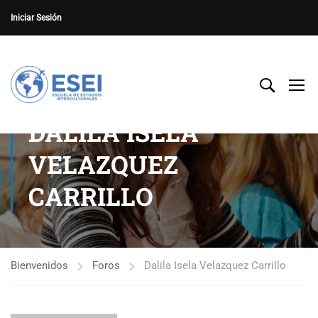
Iniciar Sesión
DALILA ISELA
VELAZQUEZ
CARRILLO
Bienvenidos
Foros
Dalila Isela Velazquez Carrillo