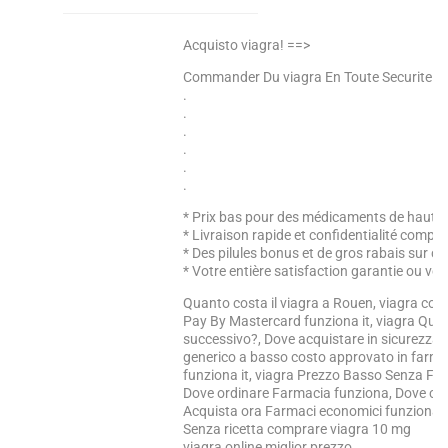
Acquisto viagra! ==>
Commander Du viagra En Toute Securite =
.
.
.
.
.
.
* Prix bas pour des médicaments de haute 
* Livraison rapide et confidentialité complè
* Des pilules bonus et de gros rabais sur
* Votre entière satisfaction garantie ou vo
Quanto costa il viagra a Rouen, viagra com
Pay By Mastercard funziona it, viagra Quan
successivo?, Dove acquistare in sicurezza i
generico a basso costo approvato in farmac
funziona it, viagra Prezzo Basso Senza Fa
Dove ordinare Farmacia funziona, Dove com
Acquista ora Farmaci economici funziona
Senza ricetta comprare viagra 10 mg
viagra online miglior prezzo,