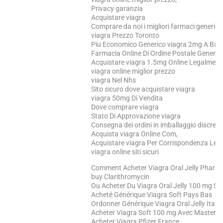
Privacy garanzia
Acquistare viagra
Comprare da noi i migliori farmaci generici e 
viagra Prezzo Toronto
Piu Economico Generico viagra 2mg A Ba
Farmacia Online Di Ordine Postale Generico
Acquistare viagra 1.5mg Online Legalmen
viagra online miglior prezzo
viagra Nel Nhs
Sito sicuro dove acquistare viagra
viagra 50mg Di Vendita
Dove comprare viagra
Stato Di Approvazione viagra
Consegna dei ordini in imballaggio discreto
Acquista viagra Online Com,
Acquistare viagra Per Corrispondenza Leg
viagra online siti sicuri
Comment Acheter Viagra Oral Jelly Pharm
buy Clarithromycin
Ou Acheter Du Viagra Oral Jelly 100 mg S
Acheté Générique Viagra Soft Pays Bas
Ordonner Générique Viagra Oral Jelly Italie
Acheter Viagra Soft 100 mg Avec Masterc
Acheter Viagra Pfizer France