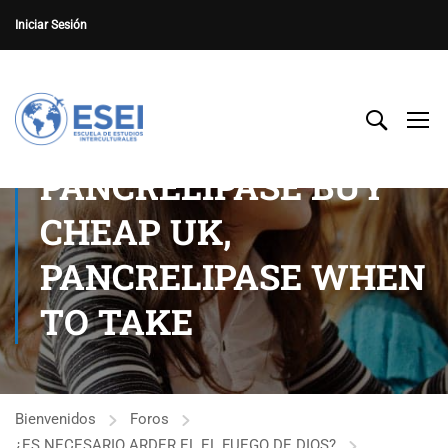
Iniciar Sesión
PANCRELIPASE BUY
CHEAP UK,
PANCRELIPASE WHEN
TO TAKE
Bienvenidos
Foros
¿ES NECESARIO ARDER EL EL FUEGO DE DIOS?