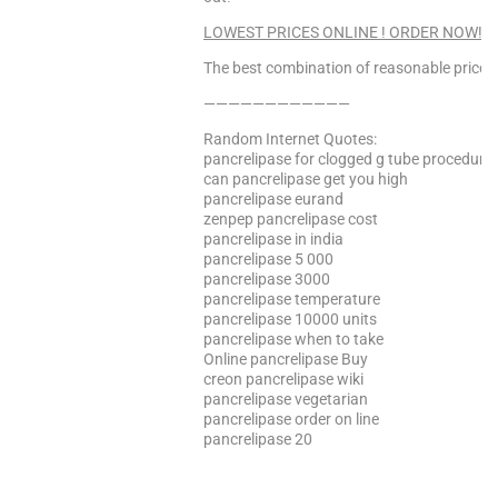
LOWEST PRICES ONLINE ! ORDER NOW! Cli
The best combination of reasonable price a
————————————
Random Internet Quotes:
pancrelipase for clogged g tube procedure
can pancrelipase get you high
pancrelipase eurand
zenpep pancrelipase cost
pancrelipase in india
pancrelipase 5 000
pancrelipase 3000
pancrelipase temperature
pancrelipase 10000 units
pancrelipase when to take
Online pancrelipase Buy
creon pancrelipase wiki
pancrelipase vegetarian
pancrelipase order on line
pancrelipase 20