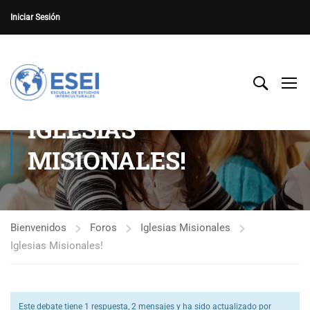
Iniciar Sesión
IGLESIAS
MISIONALES!
Bienvenidos
Foros
Iglesias Misionales
Iglesias Misionales!
Este debate tiene 1 respuesta, 2 mensajes y ha sido actualizado por