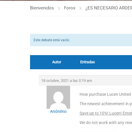
Bienvenidos
Foros
¿ES NECESARIO ARDER
Este debate está vacío.
Autor
Entradas
18 octubre, 2021 a las 3:19 am
How purchase Lucen United S
The newest achievement in p
Anónimo
Save up to 10%! Lucen! Ente
We do not work with any rese