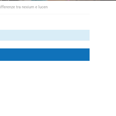
fferenze tra nexium e lucen