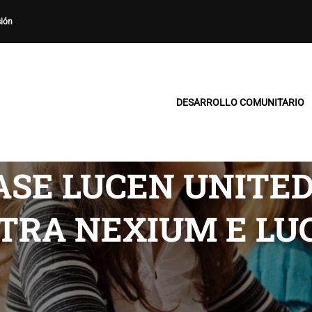
sión
DESARROLLO COMUNITARIO
SE LUCEN UNITED
 TRA NEXIUM E LU