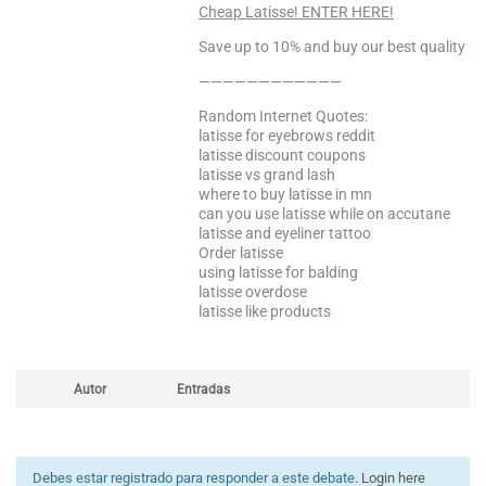
Cheap Latisse! ENTER HERE!
Save up to 10% and buy our best quality pr
————————————
Random Internet Quotes:
latisse for eyebrows reddit
latisse discount coupons
latisse vs grand lash
where to buy latisse in mn
can you use latisse while on accutane
latisse and eyeliner tattoo
Order latisse
using latisse for balding
latisse overdose
latisse like products
Autor
Entradas
Debes estar registrado para responder a este debate.
Login here