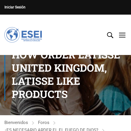
Iniciar Sesión
HOW ORDER LATISSE
UNITED KINGDOM,
LATISSE LIKE
PRODUCTS
Bienvenidos
Foros
¿ES NECESARIO ARDER EL EL FUEGO DE DIOS?