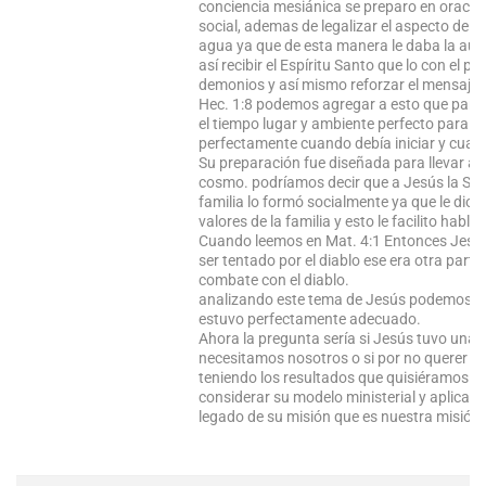
conciencia mesiánica se preparo en oración,
social, ademas de legalizar el aspecto de s
agua ya que de esta manera le daba la auto
así recibir el Espíritu Santo que lo con el 
demonios y así mismo reforzar el mensaje d
Hec. 1:8 podemos agregar a esto que para 
el tiempo lugar y ambiente perfecto para cu
perfectamente cuando debía iniciar y cuan
Su preparación fue diseñada para llevar a
cosmo. podríamos decir que a Jesús la Sin
familia lo formó socialmente ya que le di
valores de la familia y esto le facilito habla
Cuando leemos en Mat. 4:1 Entonces Jesús fu
ser tentado por el diablo ese era otra part
combate con el diablo.
analizando este tema de Jesús podemos co
estuvo perfectamente adecuado.
Ahora la pregunta sería si Jesús tuvo una 
necesitamos nosotros o si por no querer 
teniendo los resultados que quisiéramos 
considerar su modelo ministerial y aplicarlo
legado de su misión que es nuestra misión.