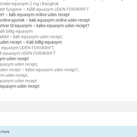
neriske equasym 2 mg i Bangkok
 det fungerer – KØB equasym UDEN FORSKRIFT
kert – køb equasym online uden recept
 online-apotek – køb equasym online uden recept
ativer til equasym – købe equasym uden recept?
øb billig equasym
iddel – køb equasym uden recept,
den recept – Køb billig equasym
B equasym UDEN FORSKRIFT,
ØB equasym UDEN FORSKRIFT
ym uden recept
quasym uden recept,
uden recept – købe equasym uden recept?,
ym uden recept,
quasym uden recept
equasym uden recept
n here