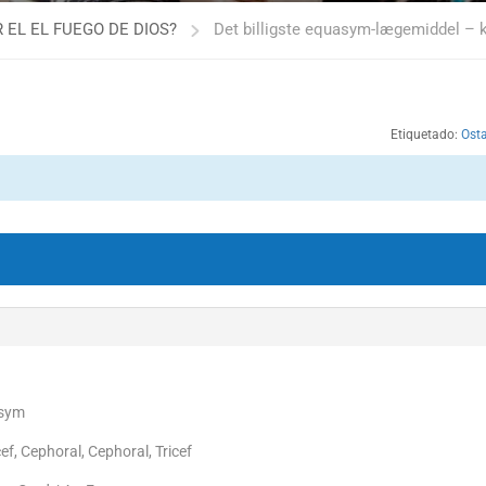
 EL EL FUEGO DE DIOS?
Det billigste equasym-lægemiddel –
Etiquetado:
Ost
asym
ef, Cephoral, Cephoral, Tricef