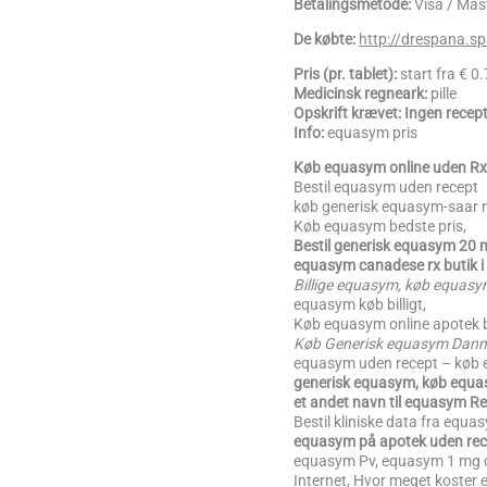
Betalingsmetode:
Visa / Ma
De købte:
http://drespana.
Pris (pr. tablet):
start fra € 
Medicinsk regneark:
pille
Opskrift krævet: Ingen rece
Info:
equasym pris
Køb equasym online uden Rx
Bestil equasym uden recept
køb generisk equasym-saar re
Køb equasym bedste pris,
Bestil generisk equasym 20
equasym canadese rx butik i
Billige equasym, køb equasy
equasym køb billigt,
Køb equasym online apotek 
Køb Generisk equasym Danm
equasym uden recept – køb 
generisk equasym, køb equ
et andet navn til equasym
Bestil kliniske data fra equ
equasym på apotek uden rec
equasym Pv, equasym 1 mg onl
Internet, Hvor meget koster