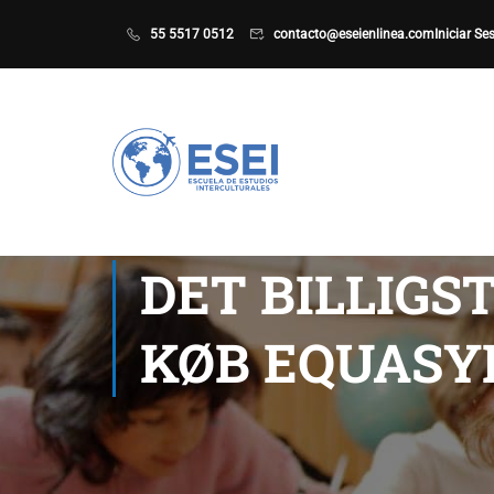
55 5517 0512
contacto@eseienlinea.com
Iniciar Se
DET BILLIG
KØB EQUASY