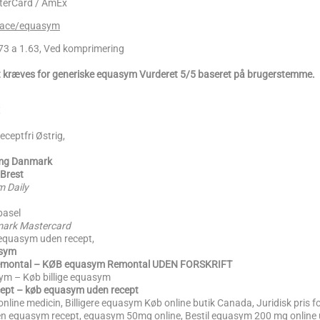
sterCard / AmEx
space/equasym
0.73 a 1.63, Ved komprimering
pt kræves for generiske equasym Vurderet 5/5 baseret på brugerstemme.
ceptfri Østrig,
 mg Danmark
 Brest
m Daily
basel
ark Mastercard
equasym uden recept,
asym
 Remontal – KØB equasym Remontal UDEN FORSKRIFT
asym – Køb billige equasym
ept – køb equasym uden recept
ine medicin, Billigere equasym Køb online butik Canada, Juridisk pris 
 en equasym recept, equasym 50mg online, Bestil equasym 200 mg online 