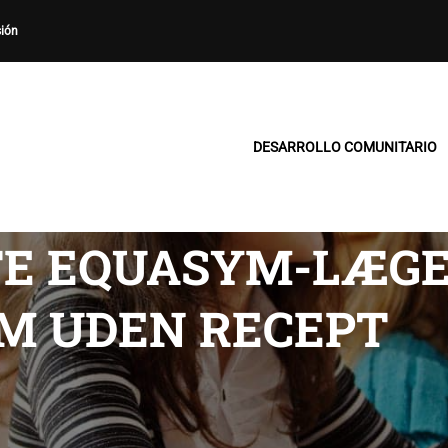
sión
DESARROLLO COMUNITARIO
STE EQUASYM-LÆG
M UDEN RECEPT