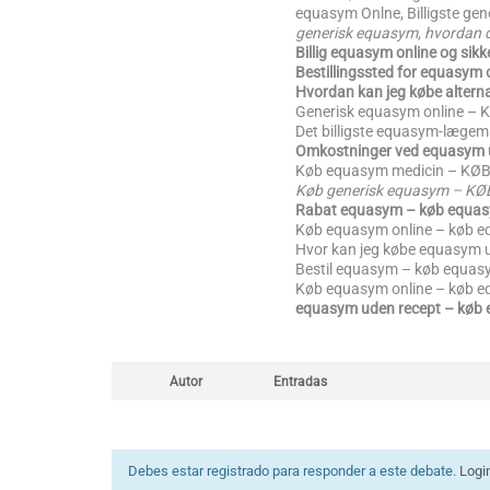
equasym Onlne, Billigste ge
generisk equasym, hvordan
Billig equasym online og sik
Bestillingssted for equasym
Hvordan kan jeg købe altern
Generisk equasym online – K
Det billigste equasym-lægem
Omkostninger ved equasym u
Køb equasym medicin – KØ
Køb generisk equasym – K
Rabat equasym – køb equas
Køb equasym online – køb e
Hvor kan jeg købe equasym 
Bestil equasym – køb equas
Køb equasym online – køb e
equasym uden recept – køb 
Autor
Entradas
Debes estar registrado para responder a este debate.
Logi