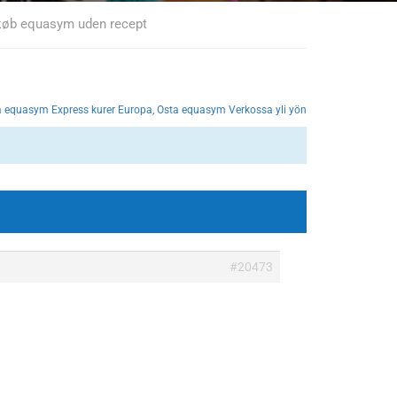
 køb equasym uden recept
a equasym Express kurer Europa
,
Osta equasym Verkossa yli yön
#20473