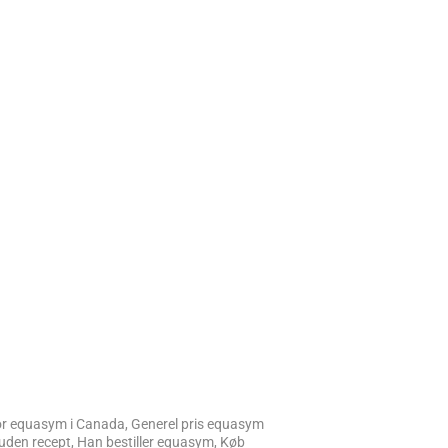
for equasym i Canada, Generel pris equasym
uden recept, Han bestiller equasym, Køb