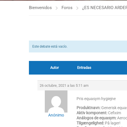
Bienvenidos
Foros
¿ES NECESARIO ARDER
Este debate está vacío.
Autor
Entradas
26 octubre, 2021 a las 5:11 am
Pris equasym hygiejne
Produktnavn:
Generisk equ
Aktiv komponent:
Cefixim
Anónimo
Análogos de equasym:
Aeroc
Tilgængelighed:
På lager!