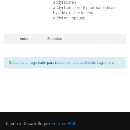
addyi kosten
addyi from sprout pharmaceuticals
by addyi online for cod
addyi menopause
Autor
Entradas
Debes estar registrado para responder a este debate.
Login here
Diseño y Desarrollo por
Entorno Web
.