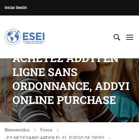
Iniciar Sesión
ACHETEZ ADDYI EN
LIGNE SANS
ORDONNANCE, ADDYI
ONLINE PURCHASE
Bienvenidos
Foros
¿ES NECESARIO ARDER EL EL FUEGO DE DIOS?