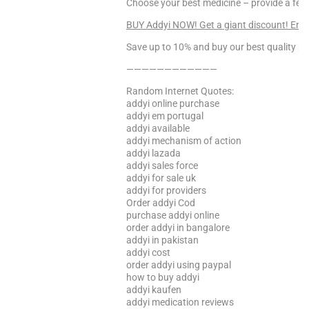
Choose your best medicine – provide a fee
BUY Addyi NOW! Get a giant discount! Ente
Save up to 10% and buy our best quality pr
————————————
Random Internet Quotes:
addyi online purchase
addyi em portugal
addyi available
addyi mechanism of action
addyi lazada
addyi sales force
addyi for sale uk
addyi for providers
Order addyi Cod
purchase addyi online
order addyi in bangalore
addyi in pakistan
addyi cost
order addyi using paypal
how to buy addyi
addyi kaufen
addyi medication reviews