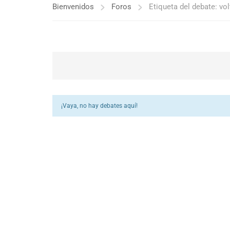
Bienvenidos
Foros
Etiqueta del debate: v
¡Vaya, no hay debates aquí!