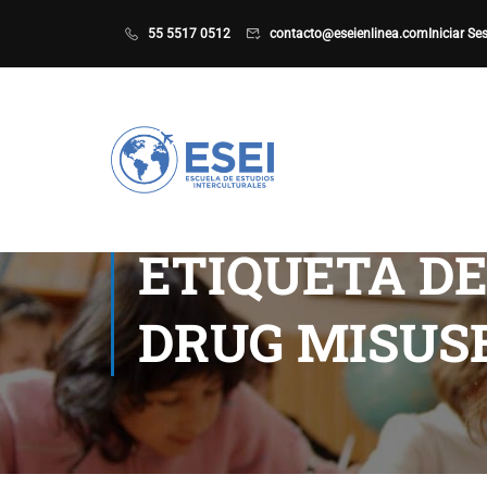
55 5517 0512
contacto@eseienlinea.com
Iniciar Se
ETIQUETA D
DRUG MISUS