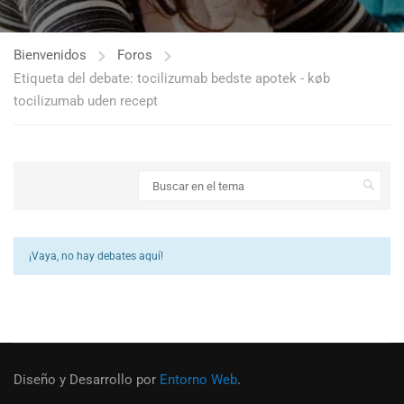
Bienvenidos
Foros
Etiqueta del debate: tocilizumab bedste apotek - køb
tocilizumab uden recept
¡Vaya, no hay debates aquí!
Diseño y Desarrollo por
Entorno Web
.