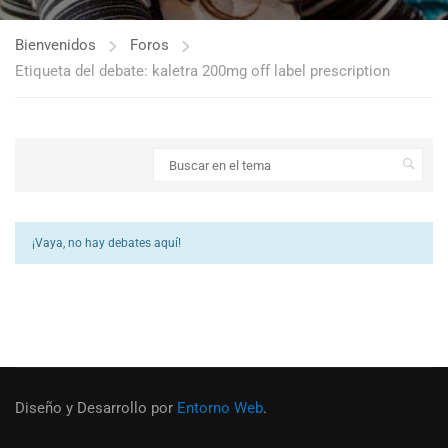
Bienvenidos
Foros
Etiqueta del debate: kaletra 200mg off label prescription
¡Vaya, no hay debates aquí!
Diseño y Desarrollo por
Entorno Web
.