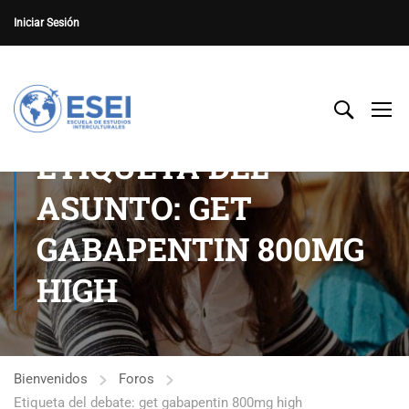
Iniciar Sesión
ETIQUETA DEL
ASUNTO: GET
GABAPENTIN 800MG
HIGH
Bienvenidos
Foros
Etiqueta del debate: get gabapentin 800mg high