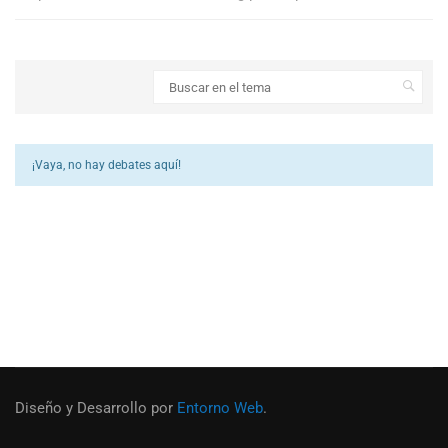
¡Vaya, no hay debates aquí!
Diseño y Desarrollo por
Entorno Web
.