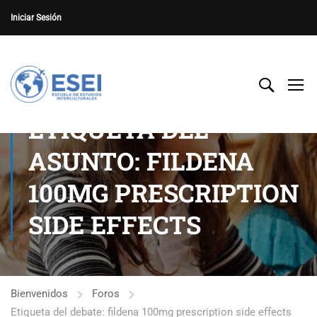
Iniciar Sesión
ETIQUETA DEL
ASUNTO: FILDENA
100MG PRESCRIPTION
SIDE EFFECTS
Bienvenidos
Foros
Etiqueta del debate: fildena 100mg prescription side effects