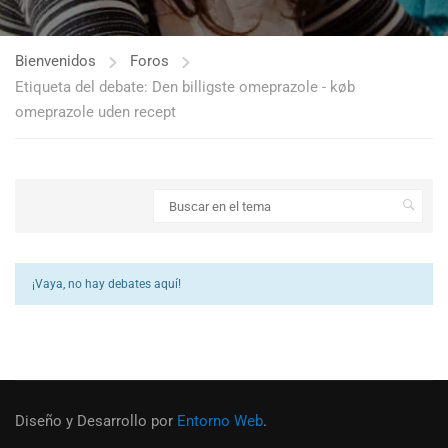
Bienvenidos
Foros
Etiqueta del debate: Den billigste omeprazole - køb
omeprazole uden recept
¡Vaya, no hay debates aquí!
Diseño y Desarrollo por
Entorno Web
.