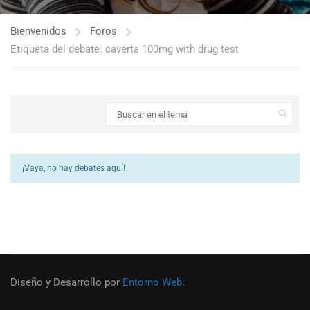
Bienvenidos
Foros
Etiqueta del debate: caverta 100mg with drug test
¡Vaya, no hay debates aquí!
Diseño y Desarrollo por
Entorno Web
.