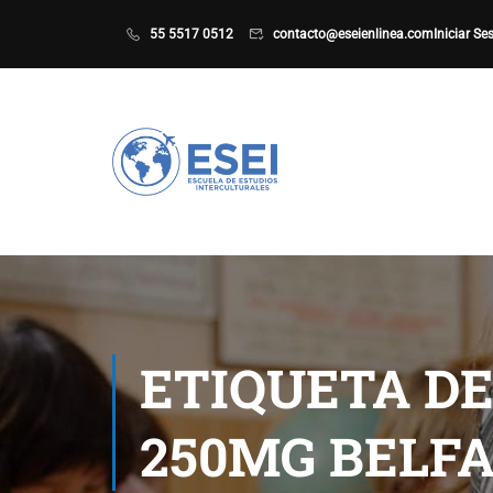
55 5517 0512
contacto@eseienlinea.com
Iniciar Se
ETIQUETA DE
250MG BELF