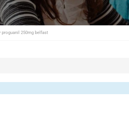
y proguanil 250mg belfast