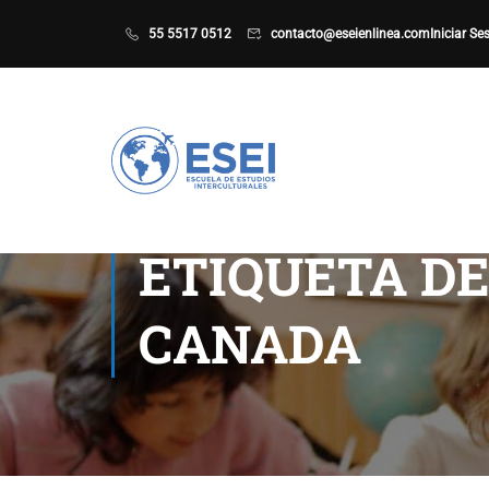
55 5517 0512
contacto@eseienlinea.com
Iniciar Se
ETIQUETA DE
CANADA