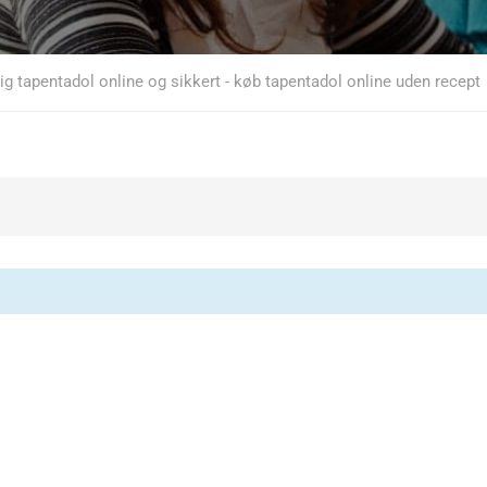
lig tapentadol online og sikkert - køb tapentadol online uden recept