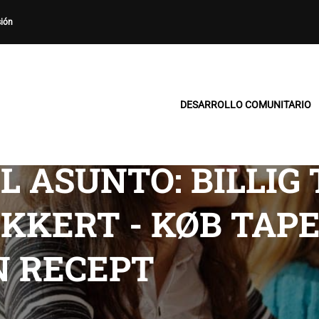
sión
DESARROLLO COMUNITARIO
L ASUNTO: BILLIG
IKKERT - KØB TAP
N RECEPT