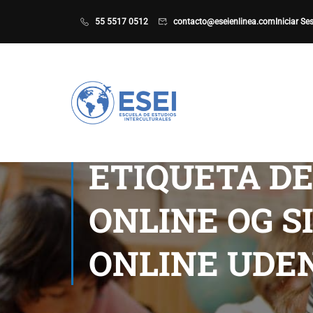
55 5517 0512
contacto@eseienlinea.com
Iniciar Se
ETIQUETA DE
ONLINE OG S
ONLINE UDE