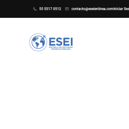
55 5517 0512
contacto@eseienlinea.com
Iniciar Se