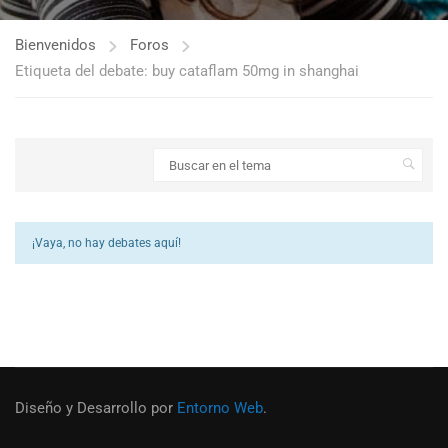
Bienvenidos
Foros
Etiqueta del debate: buy cataflam 50mg in shanghai
¡Vaya, no hay debates aquí!
Diseño y Desarrollo por
Entorno Web
.