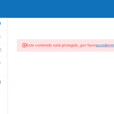
sión
3
1
DESARROLLO COMUNITARIO
Este contenido está protegido, ¡por favor
acceder
y
i
1
2