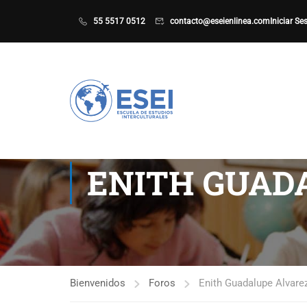
55 5517 0512
contacto@eseienlinea.com
Iniciar Se
ENITH GUAD
Bienvenidos
Foros
Enith Guadalupe Alvare