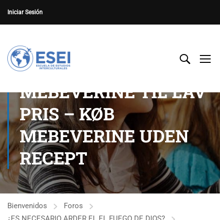
Iniciar Sesión
MEBEVERINE TIL LAV
PRIS – KØB
MEBEVERINE UDEN
RECEPT
Bienvenidos
Foros
¿ES NECESARIO ARDER EL EL FUEGO DE DIOS?