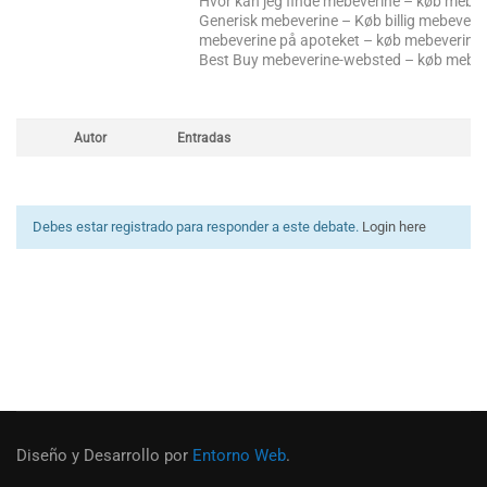
Hvor kan jeg finde mebeverine – køb mebev
Generisk mebeverine – Køb billig mebeverin
mebeverine på apoteket – køb mebeverine 
Best Buy mebeverine-websted – køb mebev
Autor
Entradas
Debes estar registrado para responder a este debate.
Login here
Diseño y Desarrollo por
Entorno Web
.