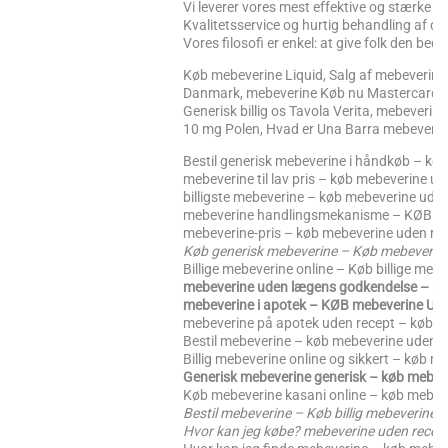
Vi leverer vores mest effektive og stærke stof
Kvalitetsservice og hurtig behandling af di
Vores filosofi er enkel: at give folk den beds
Køb mebeverine Liquid, Salg af mebeverine bil
Danmark, mebeverine Køb nu Mastercard, me
Generisk billig os Tavola Verita, mebeverin
10 mg Polen, Hvad er Una Barra mebeveri
Bestil generisk mebeverine i håndkøb – kø
mebeverine til lav pris – køb mebeverine ud
billigste mebeverine – køb mebeverine uden
mebeverine handlingsmekanisme – KØB m
mebeverine-pris – køb mebeverine uden re
Køb generisk mebeverine – Køb mebeverine
Billige mebeverine online – Køb billige meb
mebeverine uden lægens godkendelse – kø
mebeverine i apotek – KØB mebeverine U
mebeverine på apotek uden recept – køb m
Bestil mebeverine – køb mebeverine uden r
Billig mebeverine online og sikkert – køb m
Generisk mebeverine generisk – køb mebev
Køb mebeverine kasani online – køb mebev
Bestil mebeverine – Køb billig mebeverine
Hvor kan jeg købe? mebeverine uden rec