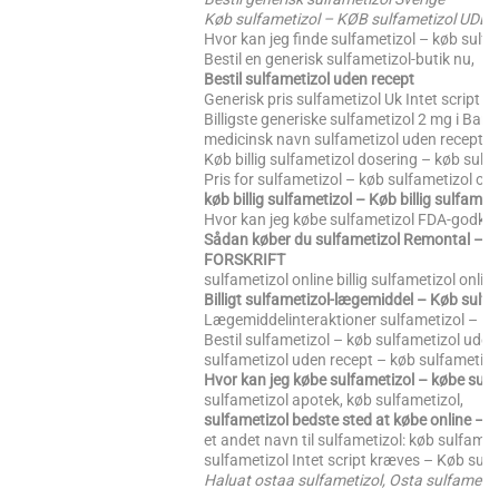
Køb sulfametizol – KØB sulfametizol UD
Hvor kan jeg finde sulfametizol – køb sulfa
Bestil en generisk sulfametizol-butik nu,
Bestil sulfametizol uden recept
Generisk pris sulfametizol Uk Intet script
Billigste generiske sulfametizol 2 mg i Ban
medicinsk navn sulfametizol uden recept – 
Køb billig sulfametizol dosering – køb sulf
Pris for sulfametizol – køb sulfametizol onl
køb billig sulfametizol – Køb billig sulfamet
Hvor kan jeg købe sulfametizol FDA-godk
Sådan køber du sulfametizol Remontal – 
FORSKRIFT
sulfametizol online billig sulfametizol onlin
Billigt sulfametizol-lægemiddel – Køb sulfa
Lægemiddelinteraktioner sulfametizol – Køb
Bestil sulfametizol – køb sulfametizol uden
sulfametizol uden recept – køb sulfametizo
Hvor kan jeg købe sulfametizol – købe sulf
sulfametizol apotek, køb sulfametizol,
sulfametizol bedste sted at købe online 
et andet navn til sulfametizol: køb sulfame
sulfametizol Intet script kræves – Køb sulf
Haluat ostaa sulfametizol, Osta sulfamet