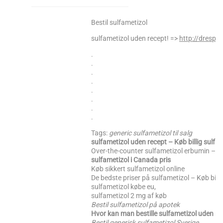
Bestil sulfametizol
sulfametizol uden recept! =>
http://drespa
.
.
.
.
.
.
.
.
Tags:
generic sulfametizol til salg
sulfametizol uden recept – Køb billig sulfa
Over-the-counter sulfametizol erbumin – k
sulfametizol i Canada pris
Køb sikkert sulfametizol online
De bedste priser på sulfametizol – Køb billi
sulfametizol købe eu,
sulfametizol 2 mg af køb
Bestil sulfametizol på apotek
Hvor kan man bestille sulfametizol uden re
Bestil generisk sulfametizol Sverige