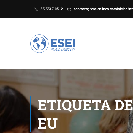
55 5517 0512
contacto@eseienlinea.com
Iniciar Se
ETIQUETA D
EU